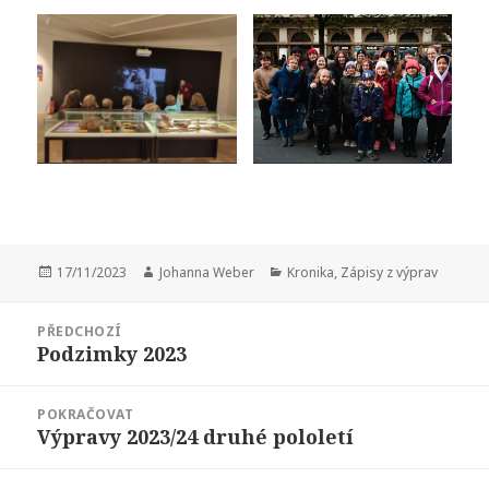
Publikováno:
17/11/2023
Autor:
Johanna Weber
Rubriky:
Kronika
,
Zápisy z výprav
Navigace
PŘEDCHOZÍ
pro
Podzimky 2023
Předchozí
příspěvek
příspěvek:
POKRAČOVAT
Výpravy 2023/24 druhé pololetí
Následující
příspěvek: